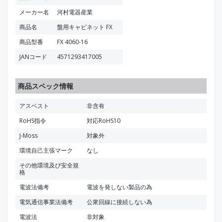
メーカー名
河村電器産業
商品名
盤用キャビネット FX
商品型番
FX 4060-16
JANコード
4571293417005
商品スペック情報
アスベスト
非含有
RoHS指令
対応RoHS10
J-Moss
対象外
環境自己主張マーク
なし
その他環境及び安全規
格
電波法備考
電波を発しない製品の為
電気通信事業法備考
公衆回線に接続しない為
電波法
非対象