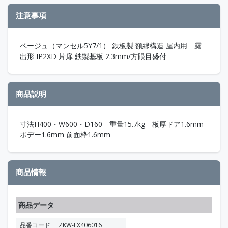
注意事項
ベージュ（マンセル5Y7/1） 鉄板製 額縁構造 屋内用 露
出形 IP2XD 片扉 鉄製基板 2.3mm/方眼目盛付
商品説明
寸法H400・W600・D160 重量15.7kg 板厚ドア1.6mm
ボデー1.6mm 前面枠1.6mm
商品情報
商品データ
品番コード
ZKW-FX406016