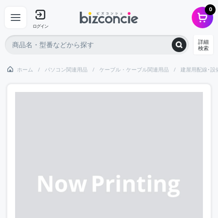
0
ログイン
詳細
検索
ホーム
パソコン関連用品
ケーブル・ケーブル関連用品
建屋用配線･設