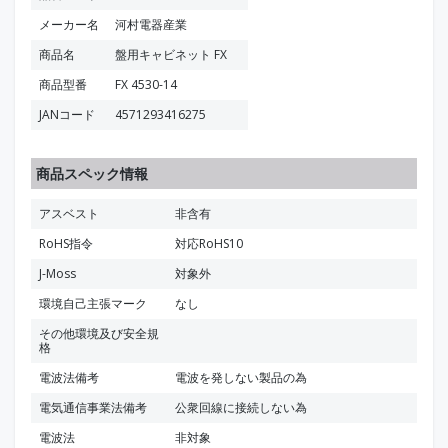
メーカー名
河村電器産業
商品名
盤用キャビネット FX
商品型番
FX 4530-14
JANコード
4571293416275
商品スペック情報
アスベスト
非含有
RoHS指令
対応RoHS10
J-Moss
対象外
環境自己主張マーク
なし
その他環境及び安全規
格
電波法備考
電波を発しない製品の為
電気通信事業法備考
公衆回線に接続しない為
電波法
非対象