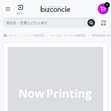
0
ログイン
詳細
検索
ホーム
パソコン関連用品
ケーブル・ケーブル関連用品
建屋用配線･設