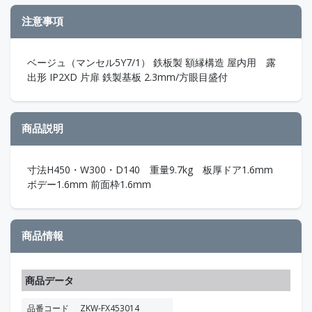
注意事項
ベージュ（マンセル5Y7/1） 鉄板製 額縁構造 屋内用 露
出形 IP2XD 片扉 鉄製基板 2.3mm/方眼目盛付
商品説明
寸法H450・W300・D140 重量9.7kg 板厚ドア1.6mm
ボデー1.6mm 前面枠1.6mm
商品情報
商品データ
品番コード
ZKW-FX453014