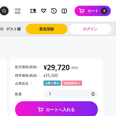
詳細
カート
0
検索
ゲスト
新規登録
ログイン
29,720
¥
販売価格(税抜)
(税抜)
35,500
標準価格(税抜)
¥
在庫状況
お取り寄せ
別途送料あり
数量
カートへ入れる