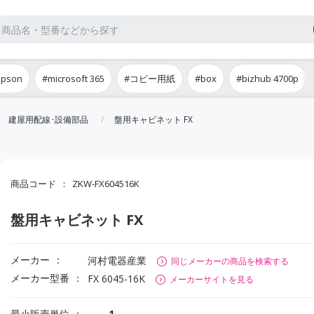
epson
#microsoft 365
#コピー用紙
#box
#bizhub 4700p
建屋用配線･設備部品
盤用キャビネット FX
商品コード
ZKW-FX604516K
盤用キャビネット FX
メーカー
河村電器産業
同じメーカーの商品を検索する
メーカー型番
FX 6045-16K
メーカーサイトを見る
最小販売単位
1