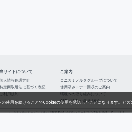
当サイトについて
ご案内
個人情報保護方針
コニカミノルタグループについて
特定商取引法に基づく表記
使用済みトナー回収のご案内
ご利用規約
環境への取り組みについて
CSR（社会・環境活動）
トの使用を続けることでCookieの使用を承諾したことになります。
ビズ
コニカミノルタジャパン（株）は事業者向けの商品・サービスの情報を提供しております
コニカミノルタジャパン株式会社／東京都公安委員会 古物商許可証番号 第3010916054482
© 2014-
2026
KONICA MINOLTA JAPAN, INC.