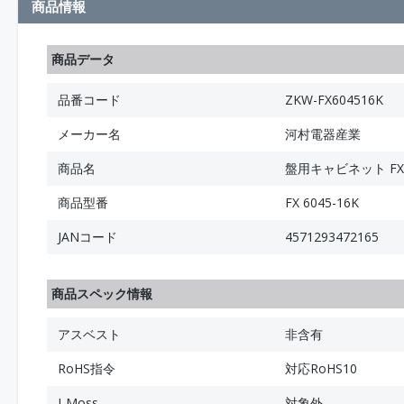
商品情報
商品データ
品番コード
ZKW-FX604516K
メーカー名
河村電器産業
商品名
盤用キャビネット FX
商品型番
FX 6045-16K
JANコード
4571293472165
商品スペック情報
アスベスト
非含有
RoHS指令
対応RoHS10
J-Moss
対象外