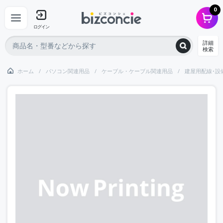
0
ログイン
詳細
検索
ホーム
パソコン関連用品
ケーブル・ケーブル関連用品
建屋用配線･設