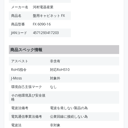
メーカー名
河村電器産業
商品名
盤用キャビネット FX
商品型番
FX 6090-16
JANコード
4571293417203
商品スペック情報
アスベスト
非含有
RoHS指令
対応RoHS10
J-Moss
対象外
環境自己主張マーク
なし
その他環境及び安全規
格
電波法備考
電波を発しない製品の為
電気通信事業法備考
公衆回線に接続しない為
電波法
非対象