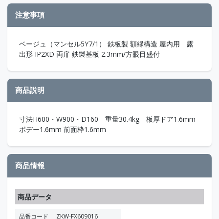
注意事項
ベージュ（マンセル5Y7/1） 鉄板製 額縁構造 屋内用 露
出形 IP2XD 両扉 鉄製基板 2.3mm/方眼目盛付
商品説明
寸法H600・W900・D160 重量30.4kg 板厚ドア1.6mm
ボデー1.6mm 前面枠1.6mm
商品情報
商品データ
品番コード
ZKW-FX609016