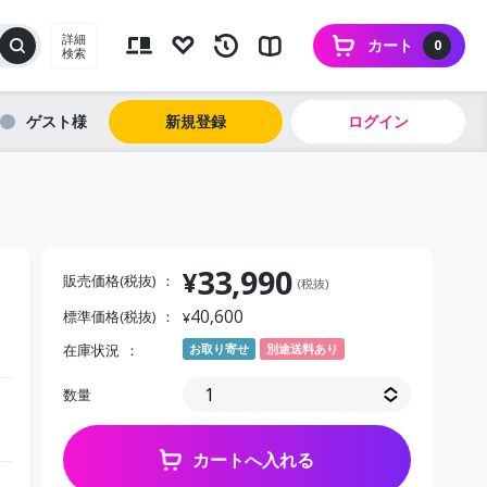
詳細
カート
0
検索
ゲスト
新規登録
ログイン
33,990
¥
販売価格(税抜)
(税抜)
40,600
標準価格(税抜)
¥
在庫状況
お取り寄せ
別途送料あり
数量
カートへ入れる