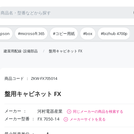
epson
#microsoft 365
#コピー用紙
#box
#bizhub 4700p
建屋用配線･設備部品
盤用キャビネット FX
商品コード
ZKW-FX705014
盤用キャビネット FX
メーカー
河村電器産業
同じメーカーの商品を検索する
メーカー型番
FX 7050-14
メーカーサイトを見る
最小販売単位
1