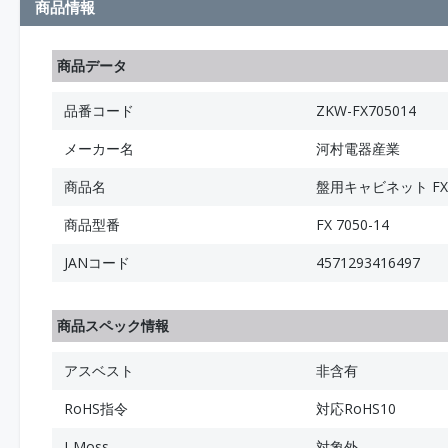
商品情報
商品データ
品番コード
ZKW-FX705014
メーカー名
河村電器産業
商品名
盤用キャビネット FX
商品型番
FX 7050-14
JANコード
4571293416497
商品スペック情報
アスベスト
非含有
RoHS指令
対応RoHS10
J-Moss
対象外