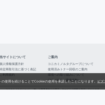
当サイトについて
ご案内
個人情報保護方針
コニカミノルタグループについて
特定商取引法に基づく表記
使用済みトナー回収のご案内
ご利用規約
環境への取り組みについて
CSR（社会・環境活動）
トの使用を続けることでCookieの使用を承諾したことになります。
ビズ
コニカミノルタジャパン（株）は事業者向けの商品・サービスの情報を提供しております
コニカミノルタジャパン株式会社／東京都公安委員会 古物商許可証番号 第3010916054482
© 2014-
2026
KONICA MINOLTA JAPAN, INC.