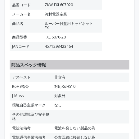
品番コード
ZKW-FXL607020
メーカー名
河村電器産業
商品名
ルーバー付盤用キャビネット
FXL
商品型番
FXL 6070-20
JANコード
4571293423464
商品スペック情報
アスベスト
非含有
RoHS指令
対応RoHS10
J-Moss
対象外
環境自己主張マーク
なし
その他環境及び安全規
格
電波法備考
電波を発しない製品の為
電気通信事業法備考
公衆回線に接続しない為