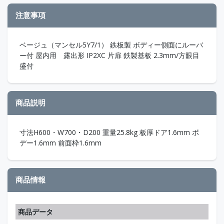
注意事項
ベージュ（マンセル5Y7/1） 鉄板製 ボディー側面にルーバ
ー付 屋内用 露出形 IP2XC 片扉 鉄製基板 2.3mm/方眼目
盛付
商品説明
寸法H600・W700・D200 重量25.8kg 板厚ドア1.6mm ボ
デー1.6mm 前面枠1.6mm
商品情報
商品データ