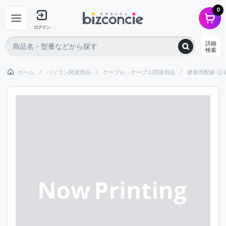
0
ログイン
詳細
検索
ホーム
パソコン関連用品
ケーブル・ケーブル関連用品
建屋用配線･設