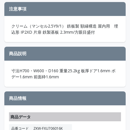
注意事項
クリーム（マンセル2.5Y9/1） 鉄板製 額縁構造 屋内用 埋
込形 IP2XD 片扉 鉄製基板 2.3mm/方眼目盛付
商品説明
寸法H700・W600・D160 重量25.2kg 板厚ドア1.6mm ボ
デー1.6mm 前面枠1.6mm
商品情報
商品データ
品番コード
ZKW-FXU706016K