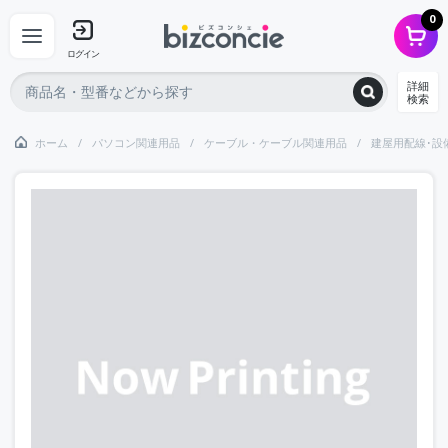
0
ログイン
詳細
検索
ホーム
パソコン関連用品
ケーブル・ケーブル関連用品
建屋用配線･設