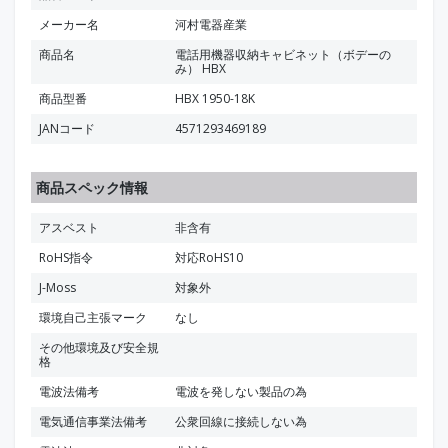
メーカー名
河村電器産業
商品名
電話用機器収納キャビネット（ボデーの
み） HBX
商品型番
HBX 1950-18K
JANコード
4571293469189
商品スペック情報
アスベスト
非含有
RoHS指令
対応RoHS10
J-Moss
対象外
環境自己主張マーク
なし
その他環境及び安全規
格
電波法備考
電波を発しない製品の為
電気通信事業法備考
公衆回線に接続しない為