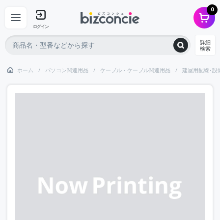
0
ログイン
詳細
検索
ホーム
パソコン関連用品
ケーブル・ケーブル関連用品
建屋用配線･設