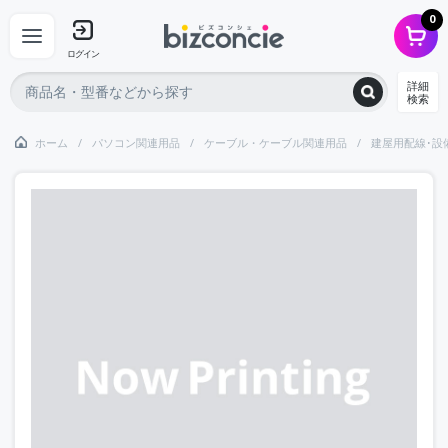
0
ログイン
詳細
検索
ホーム
パソコン関連用品
ケーブル・ケーブル関連用品
建屋用配線･設