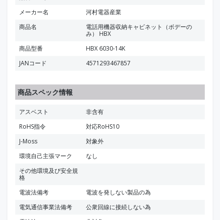
メーカー名
河村電器産業
商品名
電話用機器収納キャビネット（ボデーの
み） HBX
商品型番
HBX 6030-14K
JANコード
4571293467857
商品スペック情報
アスベスト
非含有
RoHS指令
対応RoHS10
J-Moss
対象外
環境自己主張マーク
なし
その他環境及び安全規
格
電波法備考
電波を発しない製品の為
電気通信事業法備考
公衆回線に接続しない為