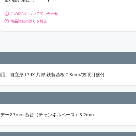
この商品について問い合わせ
商品詳細の誤りを報告
 自立形 IP4X 片扉 鉄製基板 2.3mm/方眼目盛付
m ボデー2.3mm 基台（チャンネルベース）3.2mm