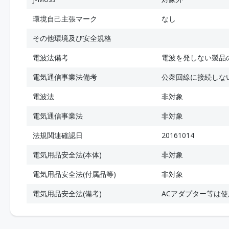
環境自己主張マーク
なし
その他環境及び安全規格
電波法備考
電波を発しない製品
電気通信事業法備考
公衆回線に接続しな
電波法
非対象
電気通信事業法
非対象
法規関連確認日
20161014
電気用品安全法(本体)
非対象
電気用品安全法(付属品等)
非対象
電気用品安全法(備考)
ACアダプター等は