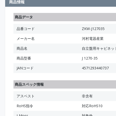
商品情報
商品データ
品番コード
ZKW-J127035
メーカー名
河村電器産業
商品名
自立盤用キャビネット
商品型番
J 1270-35
JANコード
4571293440737
商品スペック情報
アスベスト
非含有
RoHS指令
対応RoHS10
J-Moss
対象外