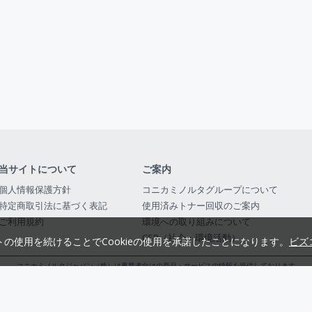
当サイトについて
ご案内
個人情報保護方針
コニカミノルタグループについて
特定商取引法に基づく表記
使用済みトナー回収のご案内
ご利用規約
環境への取り組みについて
CSR（社会・環境活動）
トの使用を続けることでCookieの使用を承諾したことになります。
ビズ
コニカミノルタジャパン（株）は事業者向けの商品・サービスの情報を提供しております
コニカミノルタジャパン株式会社／東京都公安委員会 古物商許可証番号 第3010916054482
© 2014-
2026
KONICA MINOLTA JAPAN, INC.