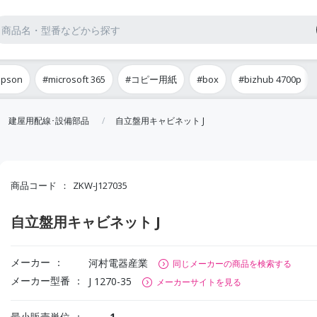
epson
#microsoft 365
#コピー用紙
#box
#bizhub 4700p
建屋用配線･設備部品
自立盤用キャビネット J
商品コード
ZKW-J127035
自立盤用キャビネット J
メーカー
河村電器産業
同じメーカーの商品を検索する
メーカー型番
J 1270-35
メーカーサイトを見る
最小販売単位
1