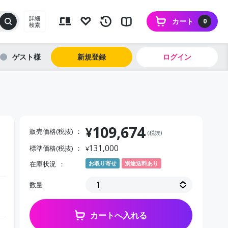
詳細
カート
0
検索
ゲスト
新規登録
ログイン
109,674
¥
販売価格(税抜)
(税抜)
131,000
標準価格(税抜)
¥
在庫状況
お取り寄せ
別途送料あり
数量
カートへ入れる