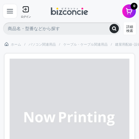
0
ログイン
詳細
検索
ホーム
パソコン関連用品
ケーブル・ケーブル関連用品
建屋用配線･設