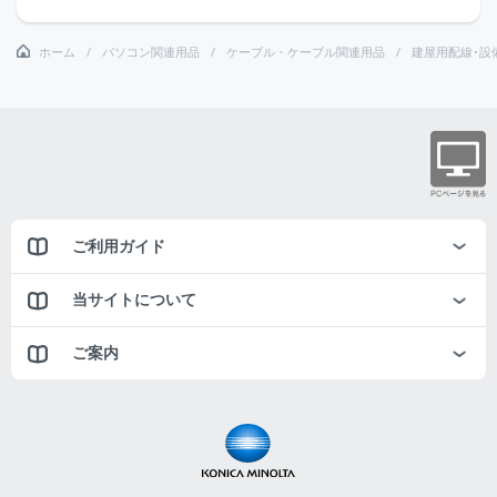
ホーム
パソコン関連用品
ケーブル・ケーブル関連用品
建屋用配線･設
ご利用ガイド
当サイトについて
ご案内