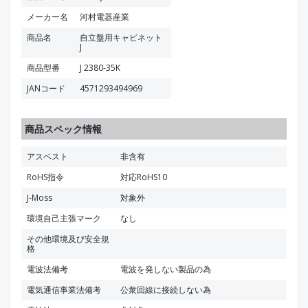
メーカー名
河村電器産業
商品名
自立盤用キャビネット
J
商品型番
J 2380-35K
JANコード
4571293494969
商品スペック情報
アスベスト
非含有
RoHS指令
対応RoHS10
J-Moss
対象外
環境自己主張マーク
なし
その他環境及び安全規
格
電波法備考
電波を発しない製品の為
電気通信事業法備考
公衆回線に接続しない為