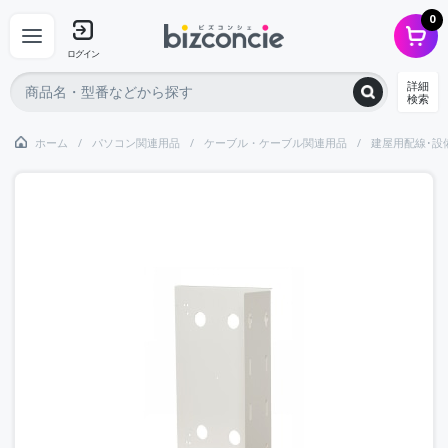
0
ログイン
詳細
検索
ホーム
パソコン関連用品
ケーブル・ケーブル関連用品
建屋用配線･設