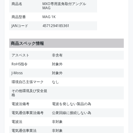
商品名
MXO専用直角取付アングル
MAG
商品型番
MAG 1K
JANコード
4571294185361
商品スペック情報
アスベスト
非含有
RoHS指令
対象外
J-Moss
対象外
環境自己主張マーク
なし
その他環境及び安全規
格
電波法備考
電波を発しない製品の為
電気通信事業法備考
公衆回線に接続しない為
電波法
非対象
電気通信事業法
非対象