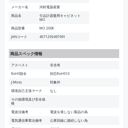
メーカー名
河村電器産業
商品名
引込計器盤用キャビネット
MO
商品型番
MO 200K
JANコード
4571293497991
商品スペック情報
アスベスト
非含有
RoHS指令
対応RoHS10
J-Moss
対象外
環境自己主張マーク
なし
その他環境及び安全規
格
電波法備考
電波を発しない製品の為
電気通信事業法備考
公衆回線に接続しない為