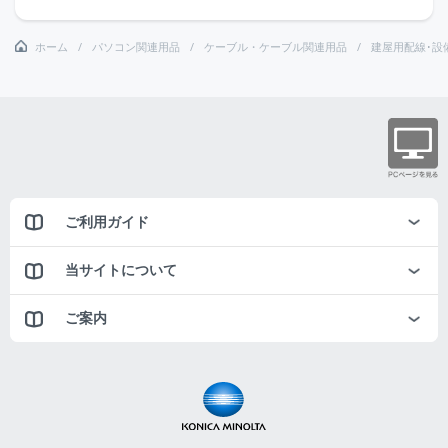
ホーム
パソコン関連用品
ケーブル・ケーブル関連用品
建屋用配線･設
ご利用ガイド
当サイトについて
ご案内