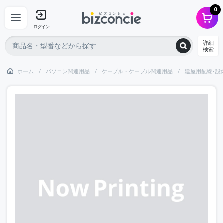
0
ログイン
詳細
検索
ホーム
パソコン関連用品
ケーブル・ケーブル関連用品
建屋用配線･設