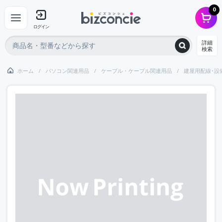
0
ログイン
詳細
検索
ホーム
パソコン関連用品
ケーブル・ケーブル関連用品
建屋用配線･設