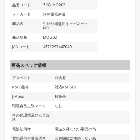
品番コード
ZKW-MO202
メーカー名
河村電器産業
商品名
引込計器盤用キャビネット
MO
商品型番
MO 202
JANコード
4571293447040
商品スペック情報
アスベスト
非含有
RoHS指令
対応RoHS10
J-Moss
対象外
環境自己主張マーク
なし
その他環境及び安全規
格
電波法備考
電波を発しない製品の為
電気通信事業法備考
公衆回線に接続しない為