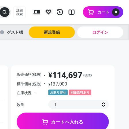
詳細
カート
0
検索
ゲスト
新規登録
ログイン
114,697
¥
販売価格(税抜)
(税抜)
137,000
標準価格(税抜)
¥
在庫状況
お取り寄せ
別途送料あり
数量
カートへ入れる