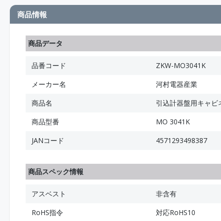
商品情報
商品データ
品番コード
ZKW-MO3041K
メーカー名
河村電器産業
商品名
引込計器盤用キャビネ
商品型番
MO 3041K
JANコード
4571293498387
商品スペック情報
アスベスト
非含有
RoHS指令
対応RoHS10