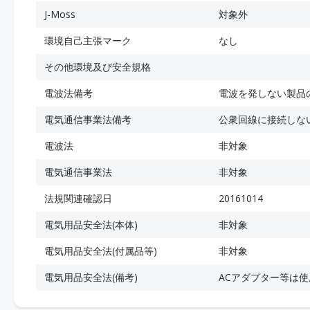
J-Moss
対象外
環境自己主張マーク
なし
その他環境及び安全規格
電波法備考
電波を発しない製品
電気通信事業法備考
公衆回線に接続しな
電波法
非対象
電気通信事業法
非対象
法規関連確認日
20161014
電気用品安全法(本体)
非対象
電気用品安全法(付属品等)
非対象
電気用品安全法(備考)
ACアダプター等は