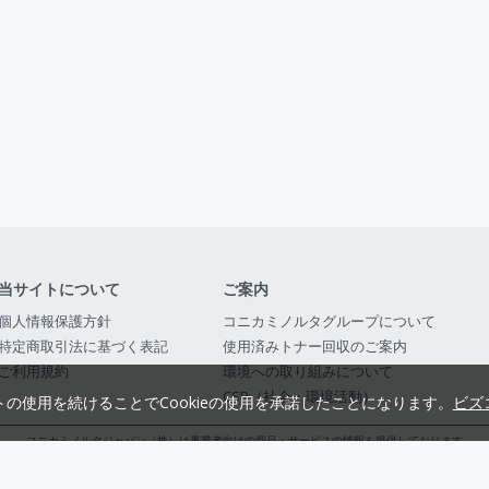
当サイトについて
ご案内
個人情報保護方針
コニカミノルタグループについて
特定商取引法に基づく表記
使用済みトナー回収のご案内
ご利用規約
環境への取り組みについて
CSR（社会・環境活動）
トの使用を続けることでCookieの使用を承諾したことになります。
ビズ
コニカミノルタジャパン（株）は事業者向けの商品・サービスの情報を提供しております
コニカミノルタジャパン株式会社／東京都公安委員会 古物商許可証番号 第3010916054482