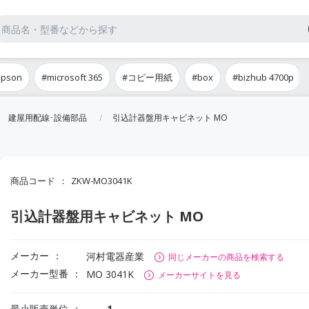
epson
#microsoft 365
#コピー用紙
#box
#bizhub 4700p
建屋用配線･設備部品
引込計器盤用キャビネット MO
商品コード
ZKW-MO3041K
引込計器盤用キャビネット MO
メーカー
河村電器産業
同じメーカーの商品を検索する
メーカー型番
MO 3041K
メーカーサイトを見る
最小販売単位
1