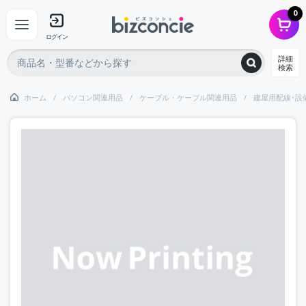
0
ログイン
詳細
検索
ホーム
パソコン関連用品
ケーブル・ケーブル関連用品
建屋用配線･設