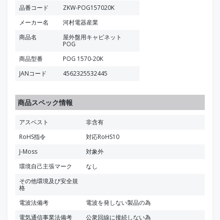
品番コード
ZKW-POG157020K
メーカー名
河村電器産業
商品名
屋外盤用キャビネット
POG
商品型番
POG 1570-20K
JANコード
4562325532445
商品スペック情報
アスベスト
非含有
RoHS指令
対応RoHS10
J-Moss
対象外
環境自己主張マーク
なし
その他環境及び安全規
格
電波法備考
電波を発しない製品の為
電気通信事業法備考
公衆回線に接続しない為