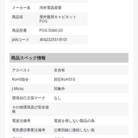
メーカー名
河村電器産業
商品名
屋外盤用キャビネット
POG
商品型番
POG 5060-20
JANコード
4562325519101
商品スペック情報
アスベスト
非含有
RoHS指令
対応RoHS10
J-Moss
対象外
環境自己主張マーク
なし
その他環境及び安全規
格
電波法備考
電波を発しない製品の為
電気通信事業法備考
公衆回線に接続しない為