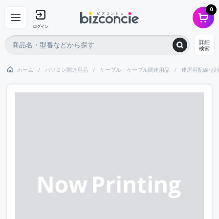
0
ログイン
詳細
検索
ホーム
パソコン関連用品
ケーブル・ケーブル関連用品
建屋用配線･設