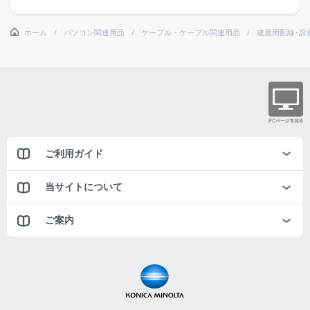
ホーム
パソコン関連用品
ケーブル・ケーブル関連用品
建屋用配線･設
ご利用ガイド
当サイトについて
ご案内