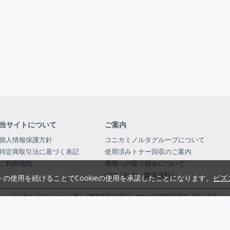
当サイトについて
ご案内
個人情報保護方針
コニカミノルタグループについて
特定商取引法に基づく表記
使用済みトナー回収のご案内
ご利用規約
環境への取り組みについて
CSR（社会・環境活動）
トの使用を続けることでCookieの使用を承諾したことになります。
ビズ
コニカミノルタジャパン（株）は事業者向けの商品・サービスの情報を提供しております
コニカミノルタジャパン株式会社／東京都公安委員会 古物商許可証番号 第3010916054482
© 2014-
2026
KONICA MINOLTA JAPAN, INC.