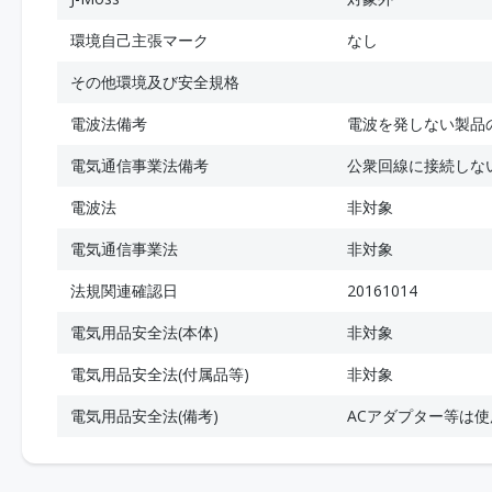
環境自己主張マーク
なし
その他環境及び安全規格
電波法備考
電波を発しない製品
電気通信事業法備考
公衆回線に接続しな
電波法
非対象
電気通信事業法
非対象
法規関連確認日
20161014
電気用品安全法(本体)
非対象
電気用品安全法(付属品等)
非対象
電気用品安全法(備考)
ACアダプター等は