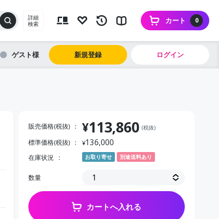
詳細
カート
0
検索
ゲスト
新規登録
ログイン
113,860
¥
販売価格(税抜)
(税抜)
136,000
標準価格(税抜)
¥
在庫状況
お取り寄せ
別途送料あり
数量
カートへ入れる