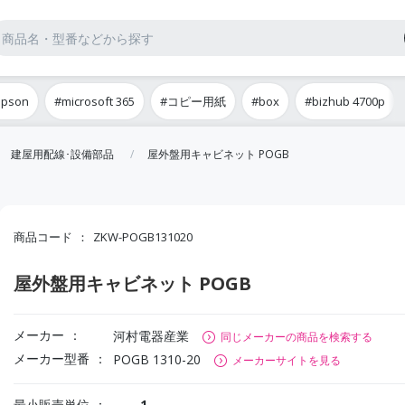
epson
#microsoft 365
#コピー用紙
#box
#bizhub 4700p
建屋用配線･設備部品
屋外盤用キャビネット POGB
商品コード
ZKW-POGB131020
屋外盤用キャビネット POGB
メーカー
河村電器産業
同じメーカーの商品を検索する
メーカー型番
POGB 1310-20
メーカーサイトを見る
最小販売単位
1