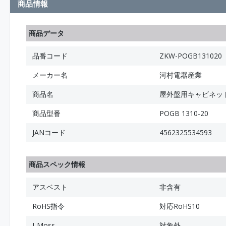
商品情報
商品データ
品番コード
ZKW-POGB131020
メーカー名
河村電器産業
商品名
屋外盤用キャビネット
商品型番
POGB 1310-20
JANコード
4562325534593
商品スペック情報
アスベスト
非含有
RoHS指令
対応RoHS10
J-Moss
対象外