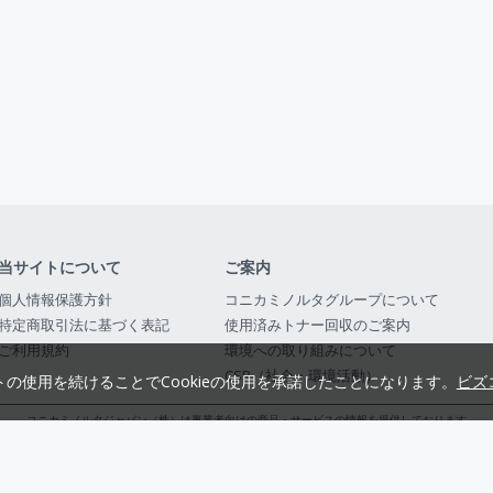
当サイトについて
ご案内
個人情報保護方針
コニカミノルタグループについて
特定商取引法に基づく表記
使用済みトナー回収のご案内
ご利用規約
環境への取り組みについて
CSR（社会・環境活動）
トの使用を続けることでCookieの使用を承諾したことになります。
ビズ
コニカミノルタジャパン（株）は事業者向けの商品・サービスの情報を提供しております
コニカミノルタジャパン株式会社／東京都公安委員会 古物商許可証番号 第3010916054482
© 2014-
2026
KONICA MINOLTA JAPAN, INC.