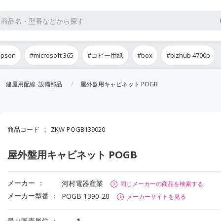
epson
#microsoft 365
#コピー用紙
#box
#bizhub 4700p
建屋用配線･設備部品
屋外盤用キャビネット POGB
商品コード
ZKW-POGB139020
屋外盤用キャビネット POGB
メーカー
河村電器産業
同じメーカーの商品を検索する
メーカー型番
POGB 1390-20
メーカーサイトを見る
最小販売単位
1