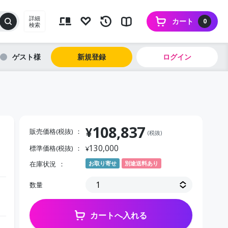
詳細
カート
0
検索
ゲスト
新規登録
ログイン
108,837
¥
販売価格(税抜)
(税抜)
130,000
標準価格(税抜)
¥
在庫状況
お取り寄せ
別途送料あり
数量
カートへ入れる