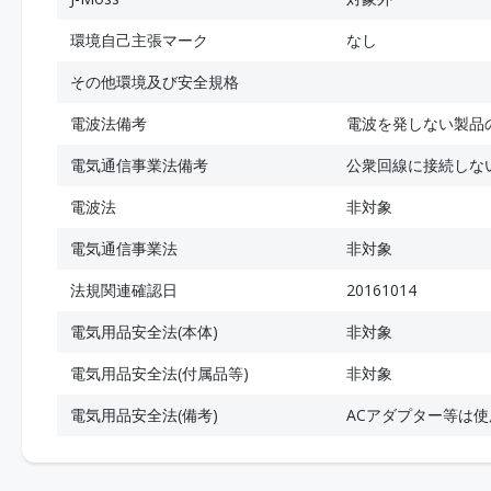
環境自己主張マーク
なし
その他環境及び安全規格
電波法備考
電波を発しない製品
電気通信事業法備考
公衆回線に接続しな
電波法
非対象
電気通信事業法
非対象
法規関連確認日
20161014
電気用品安全法(本体)
非対象
電気用品安全法(付属品等)
非対象
電気用品安全法(備考)
ACアダプター等は