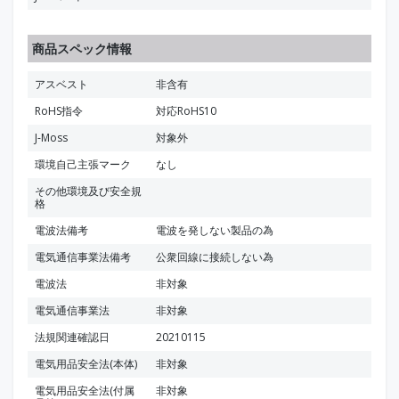
商品スペック情報
アスベスト
非含有
RoHS指令
対応RoHS10
J-Moss
対象外
環境自己主張マーク
なし
その他環境及び安全規
格
電波法備考
電波を発しない製品の為
電気通信事業法備考
公衆回線に接続しない為
電波法
非対象
電気通信事業法
非対象
法規関連確認日
20210115
電気用品安全法(本体)
非対象
電気用品安全法(付属
非対象