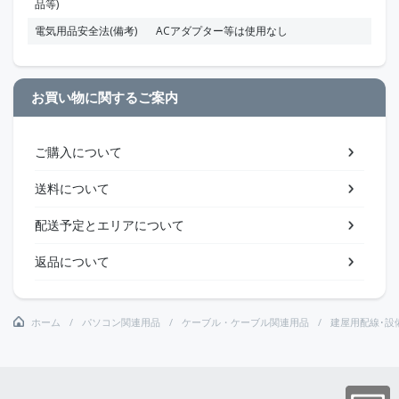
品等)
電気用品安全法(備考)
ACアダプター等は使用なし
お買い物に関するご案内
ご購入について
送料について
配送予定とエリアについて
返品について
ホーム
パソコン関連用品
ケーブル・ケーブル関連用品
建屋用配線･設