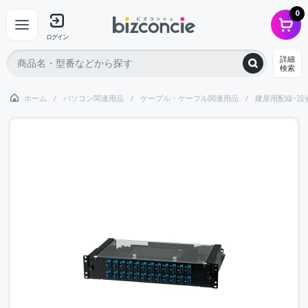
0
ログイン
詳細
検索
ホーム
パソコン関連用品
ケーブル・ケーブル関連用品
建屋用配線･設