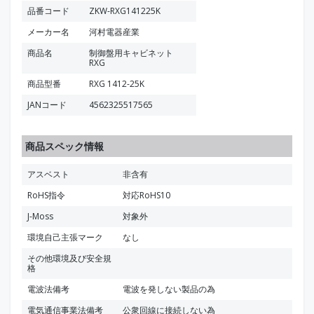
品番コード
ZKW-RXG141225K
メーカー名
河村電器産業
商品名
制御盤用キャビネット
RXG
商品型番
RXG 1412-25K
JANコード
4562325517565
商品スペック情報
アスベスト
非含有
RoHS指令
対応RoHS10
J-Moss
対象外
環境自己主張マーク
なし
その他環境及び安全規
格
電波法備考
電波を発しない製品の為
電気通信事業法備考
公衆回線に接続しない為