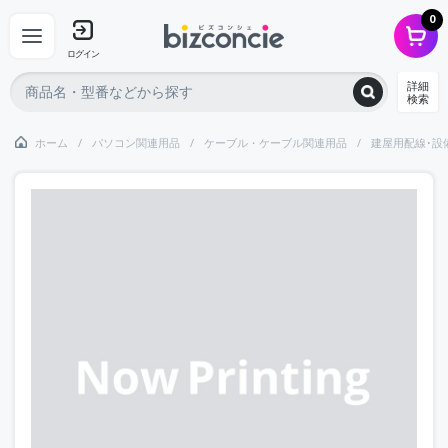
0
ログイン
詳細
検索
ホーム
パソコン関連用品
ケーブル・ケーブル関連用品
建屋用配線･設