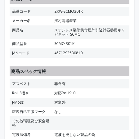
品番コード
ZKW-SCMO301K
メーカー名
河村電器産業
商品名
ステンレス製塗装付屋外引込計器盤用キャ
ビネット SCMO
商品型番
SCMO 301K
JANコード
4571293530810
商品スペック情報
アスベスト
非含有
RoHS指令
対応RoHS10
J-Moss
対象外
環境自己主張マーク
なし
その他環境及び安全規
格
電波法備考
電波を発しない製品の為