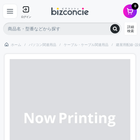
0
ログイン
詳細
検索
ホーム
パソコン関連用品
ケーブル・ケーブル関連用品
建屋用配線･設