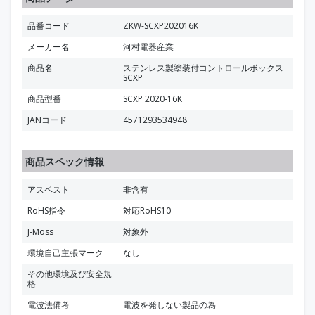
品番コード
ZKW-SCXP202016K
メーカー名
河村電器産業
商品名
ステンレス製塗装付コントロールボックス
SCXP
商品型番
SCXP 2020-16K
JANコード
4571293534948
商品スペック情報
アスベスト
非含有
RoHS指令
対応RoHS10
J-Moss
対象外
環境自己主張マーク
なし
その他環境及び安全規
格
電波法備考
電波を発しない製品の為