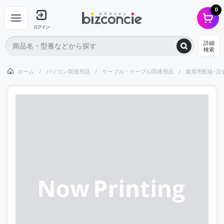
0
ログイン
詳細
検索
ホーム
パソコン関連用品
ケーブル・ケーブル関連用品
建屋用配線･設