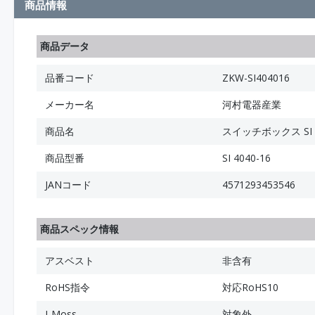
商品情報
商品データ
品番コード
ZKW-SI404016
メーカー名
河村電器産業
商品名
スイッチボックス SI
商品型番
SI 4040-16
JANコード
4571293453546
商品スペック情報
アスベスト
非含有
RoHS指令
対応RoHS10
J-Moss
対象外