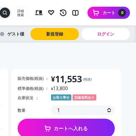
詳細
カート
0
検索
ゲスト
新規登録
ログイン
11,553
¥
販売価格(税抜)
(税抜)
13,800
標準価格(税抜)
¥
在庫状況
お取り寄せ
別途送料あり
数量
カートへ入れる