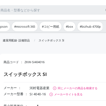
epson
#microsoft 365
#コピー用紙
#box
#bizhub 4700p
建屋用配線･設備部品
スイッチボックス SI
商品コード
ZKW-SI404016
スイッチボックス SI
メーカー
河村電器産業
同じメーカーの商品を検索する
メーカー型番
SI 4040-16
メーカーサイトを見る
最小販売単位
1