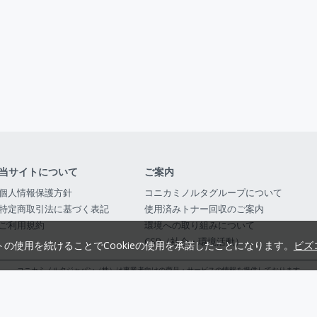
当サイトについて
ご案内
個人情報保護方針
コニカミノルタグループについて
特定商取引法に基づく表記
使用済みトナー回収のご案内
ご利用規約
環境への取り組みについて
CSR（社会・環境活動）
トの使用を続けることでCookieの使用を承諾したことになります。
ビズ
コニカミノルタジャパン（株）は事業者向けの商品・サービスの情報を提供しております
コニカミノルタジャパン株式会社／東京都公安委員会 古物商許可証番号 第3010916054482
© 2014-
2026
KONICA MINOLTA JAPAN, INC.