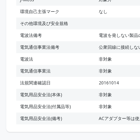
環境自己主張マーク
なし
その他環境及び安全規格
電波法備考
電波を発しない製品
電気通信事業法備考
公衆回線に接続しな
電波法
非対象
電気通信事業法
非対象
法規関連確認日
20161014
電気用品安全法(本体)
非対象
電気用品安全法(付属品等)
非対象
電気用品安全法(備考)
ACアダプター等は