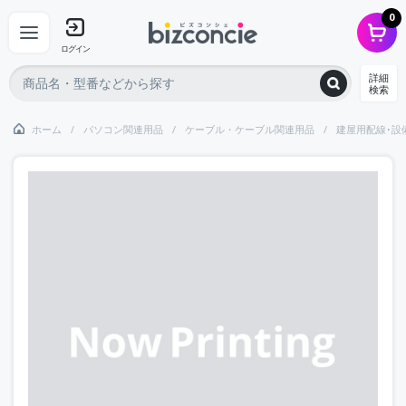
0
ログイン
詳細
検索
ホーム
パソコン関連用品
ケーブル・ケーブル関連用品
建屋用配線･設