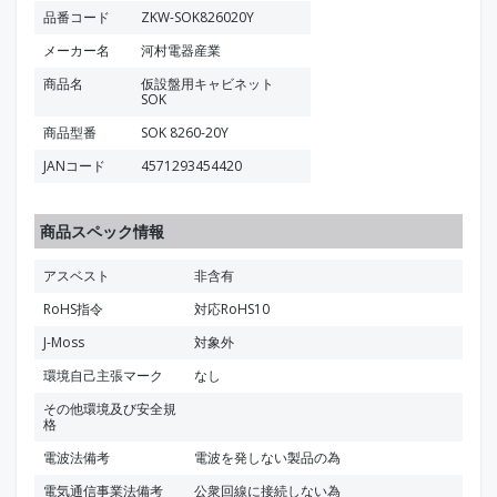
品番コード
ZKW-SOK826020Y
メーカー名
河村電器産業
商品名
仮設盤用キャビネット
SOK
商品型番
SOK 8260-20Y
JANコード
4571293454420
商品スペック情報
アスベスト
非含有
RoHS指令
対応RoHS10
J-Moss
対象外
環境自己主張マーク
なし
その他環境及び安全規
格
電波法備考
電波を発しない製品の為
電気通信事業法備考
公衆回線に接続しない為