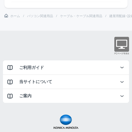
ホーム
パソコン関連用品
ケーブル・ケーブル関連用品
建屋用配線･設
ご利用ガイド
当サイトについて
ご案内