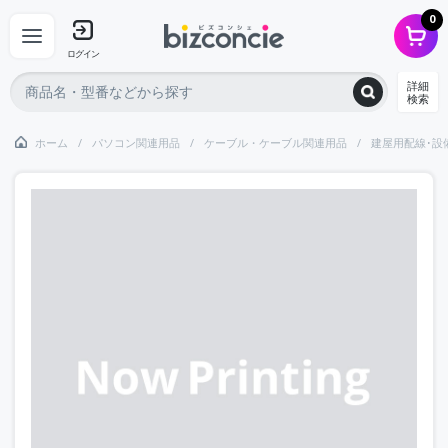
0
ログイン
詳細
検索
ホーム
パソコン関連用品
ケーブル・ケーブル関連用品
建屋用配線･設