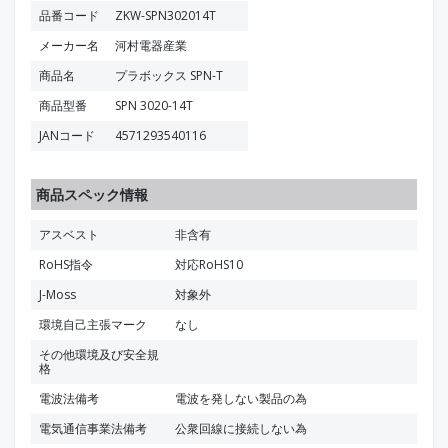
品番コード
ZKW-SPN302014T
メーカー名
河村電器産業
商品名
プラボックス SPN-T
商品型番
SPN 3020-14T
JANコード
4571293540116
商品スペック情報
アスベスト
非含有
RoHS指令
対応RoHS10
J-Moss
対象外
環境自己主張マーク
なし
その他環境及び安全規
格
電波法備考
電波を発しない製品の為
電気通信事業法備考
公衆回線に接続しない為