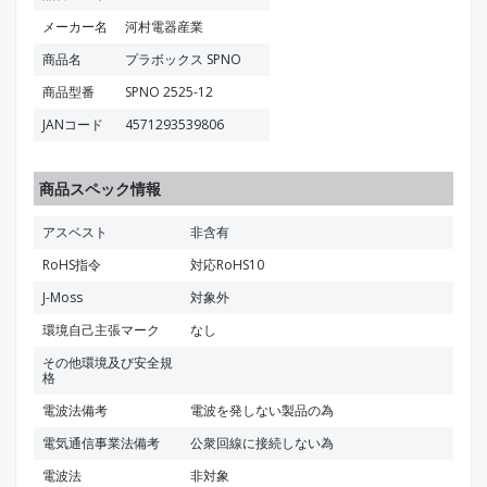
メーカー名
河村電器産業
商品名
プラボックス SPNO
商品型番
SPNO 2525-12
JANコード
4571293539806
商品スペック情報
アスベスト
非含有
RoHS指令
対応RoHS10
J-Moss
対象外
環境自己主張マーク
なし
その他環境及び安全規
格
電波法備考
電波を発しない製品の為
電気通信事業法備考
公衆回線に接続しない為
電波法
非対象