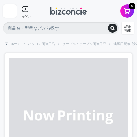
0
ログイン
詳細
検索
ホーム
パソコン関連用品
ケーブル・ケーブル関連用品
建屋用配線･設