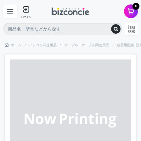
0
ログイン
詳細
検索
ホーム
パソコン関連用品
ケーブル・ケーブル関連用品
建屋用配線･設