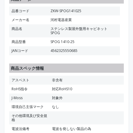
品番コード
ZKW-SPOG141025
メーカー名
河村電器産業
商品名
ステンレス製屋外盤用キャビネット
SPOG
商品型番
SPOG 1410-25
JANコード
4562325550685
商品スペック情報
アスベスト
非含有
RoHS指令
対応RoHS10
J-Moss
対象外
環境自己主張マーク
なし
その他環境及び安全規
格
電波法備考
電波を発しない製品の為