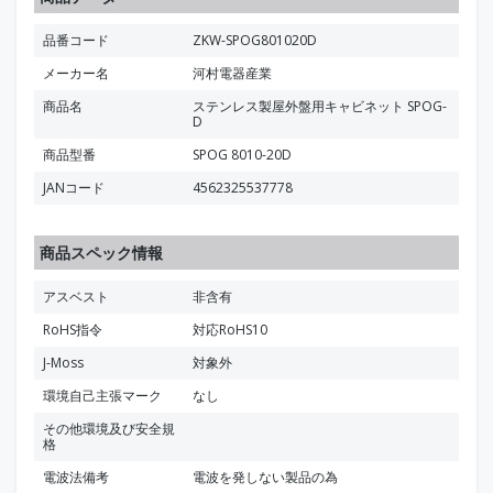
品番コード
ZKW-SPOG801020D
メーカー名
河村電器産業
商品名
ステンレス製屋外盤用キャビネット SPOG-
D
商品型番
SPOG 8010-20D
JANコード
4562325537778
商品スペック情報
アスベスト
非含有
RoHS指令
対応RoHS10
J-Moss
対象外
環境自己主張マーク
なし
その他環境及び安全規
格
電波法備考
電波を発しない製品の為