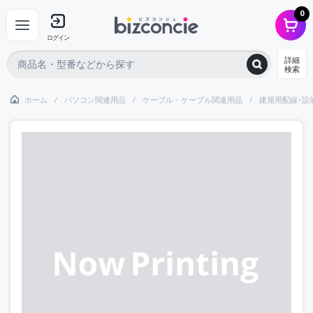
0
ログイン
詳細
検索
ホーム
パソコン関連用品
ケーブル・ケーブル関連用品
建屋用配線･設