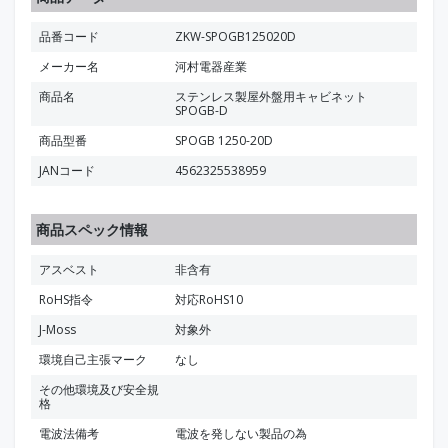
品番コード
ZKW-SPOGB125020D
メーカー名
河村電器産業
商品名
ステンレス製屋外盤用キャビネット
SPOGB-D
商品型番
SPOGB 1250-20D
JANコード
4562325538959
商品スペック情報
アスベスト
非含有
RoHS指令
対応RoHS10
J-Moss
対象外
環境自己主張マーク
なし
その他環境及び安全規
格
電波法備考
電波を発しない製品の為