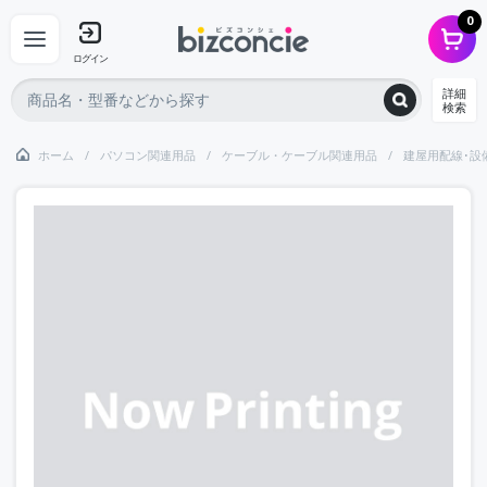
0
ログイン
詳細
検索
ホーム
パソコン関連用品
ケーブル・ケーブル関連用品
建屋用配線･設