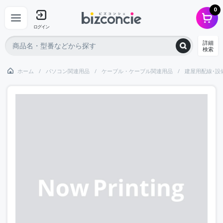
0
ログイン
詳細
検索
ホーム
パソコン関連用品
ケーブル・ケーブル関連用品
建屋用配線･設