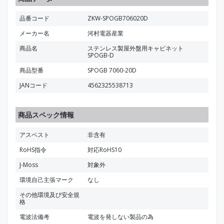
品番コード
ZKW-SPOGB706020D
メーカー名
河村電器産業
商品名
ステンレス製屋外盤用キャビネット
SPOGB-D
商品型番
SPOGB 7060-20D
JANコード
4562325538713
商品スペック情報
アスベスト
非含有
RoHS指令
対応RoHS10
J-Moss
対象外
環境自己主張マーク
なし
その他環境及び安全規
格
電波法備考
電波を発しない製品の為