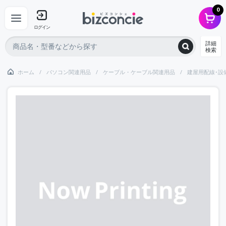
0
ログイン
詳細
検索
ホーム
パソコン関連用品
ケーブル・ケーブル関連用品
建屋用配線･設