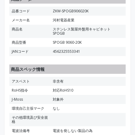
品番コード
ZKW-SPOGB906020K
メーカー名
河村電器産業
商品名
ステンレス製屋外盤用キャビネット
SPOGB
商品型番
SPOGB 9060-20K
JANコード
4562325553341
商品スペック情報
アスベスト
非含有
RoHS指令
対応RoHS10
J-Moss
対象外
環境自己主張マーク
なし
その他環境及び安全規
格
電波法備考
電波を発しない製品の為