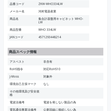
品番コード
ZKW-WHO334LW
メーカー名
河村電器産業
商品名
集合計器盤用キャビネット WHO-
LW
商品型番
WHO 334LW
JANコード
4571293448214
商品スペック情報
アスベスト
非含有
RoHS指令
対応RoHS10
J-Moss
対象外
環境自己主張マーク
なし
その他環境及び安全規
格
電波法備考
電波を発しない製品の為
電気通信事業法備考
公衆回線に接続しない為