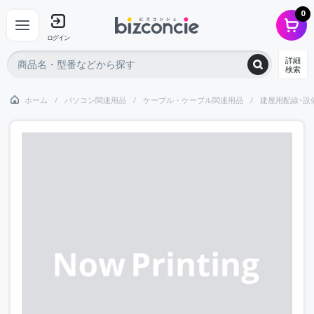
0
ログイン
詳細
検索
ホーム
パソコン関連用品
ケーブル・ケーブル関連用品
建屋用配線･設