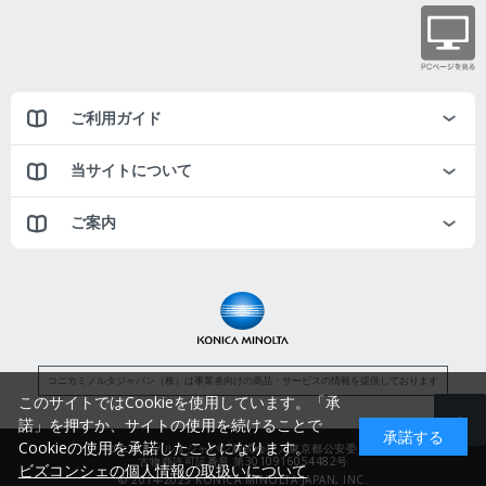
ご利用ガイド
当サイトについて
ご案内
コニカミノルタジャパン（株）は事業者向けの商品・サービスの情報を提供しております
このサイトではCookieを使用しています。「承
諾」を押すか、サイトの使用を続けることで
承諾する
Cookieの使用を承諾したことになります。
コニカミノルタジャパン株式会社／東京都公安委員会
古物商許可証番号 第3010916054482号
ビズコンシェの個人情報の取扱いについて
© 2014-2025 KONICA MINOLTA JAPAN, INC.