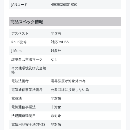
JANコード
4939326381950
商品スペック情報
アスベスト
非含有
RoHS指令
対応RoHS6
J-Moss
対象外
環境自己主張マーク
なし
その他環境及び安全規
格
電波法備考
電界強度が対象外の為
電気通信事業法備考
公衆回線に接続しない為
電波法
非対象
電気通信事業法
非対象
法規関連確認日
非対象
電気用品安全法(本体)
非対象