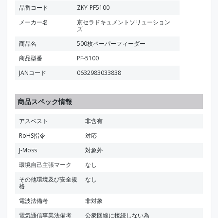
品番コード
ZKY-PF5100
メーカー名
京セラドキュメントソリューション
ズ
商品名
500枚ペーパーフィーダー
商品型番
PF-5100
JANコード
0632983033838
商品スペック情報
アスベスト
非含有
RoHS指令
対応
J-Moss
対象外
環境自己主張マーク
なし
その他環境及び安全規
なし
格
電波法備考
非対象
電気通信事業法備考
公衆回線に接続しない為