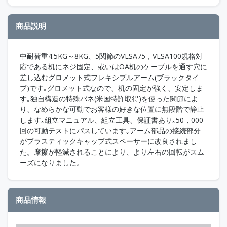
商品説明
中耐荷重4.5KG～8KG、5関節のVESA75，VESA100規格対
応である机にネジ固定、或いはOA机のケーブルを通す穴に
差し込むグロメット式フレキシブルアーム(ブラックタイ
プ)です｡グロメット式なので、机の固定が強く、安定しま
す｡独自構造の特殊バネ(米国特許取得)を使った関節によ
り、なめらかな可動でお客様の好きな位置に無段階で静止
します｡組立マニュアル、組立工具、保証書あり｡50，000
回の可動テストにパスしています｡アーム部品の接続部分
がプラスティックキャップ式スペーサーに改良されまし
た。摩擦が軽減されることにより、より左右の回転がスム
ーズになりました。
商品情報