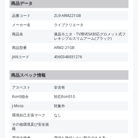
商品データ
品番コード
ZL9-ARM221GB
メーカー名
ライブクリエータ
商品名
液晶モニタ・TV用VESA対応グロメット式フ
レキシブルスリムアーム(ブラック)
商品型番
ARM2-21GB
JANコード
4560348931276
商品スペック情報
アスベスト
非含有
RoHS指令
対応RoHS10
J-Moss
対象外
環境自己主張マーク
なし
その他環境及び安全規
格
電波法備考
電波を発信しない製品である為。