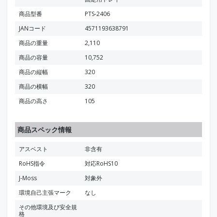
商品型番
PTS-2406
JANコード
4571193638791
商品の重量
2,110
商品の容量
10,752
商品の縦幅
320
商品の横幅
320
商品の高さ
105
商品スペック情報
アスベスト
非含有
RoHS指令
対応RoHS10
J-Moss
対象外
環境自己主張マーク
なし
その他環境及び安全規
格