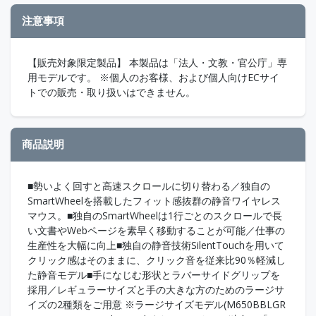
注意事項
【販売対象限定製品】 本製品は「法人・文教・官公庁」専
用モデルです。 ※個人のお客様、および個人向けECサイ
トでの販売・取り扱いはできません。
商品説明
■勢いよく回すと高速スクロールに切り替わる／独自の
SmartWheelを搭載したフィット感抜群の静音ワイヤレス
マウス。■独自のSmartWheelは1行ごとのスクロールで長
い文書やWebページを素早く移動することが可能／仕事の
生産性を大幅に向上■独自の静音技術SilentTouchを用いて
クリック感はそのままに、クリック音を従来比90％軽減し
た静音モデル■手になじむ形状とラバーサイドグリップを
採用／レギュラーサイズと手の大きな方のためのラージサ
イズの2種類をご用意 ※ラージサイズモデル(M650BBLGR