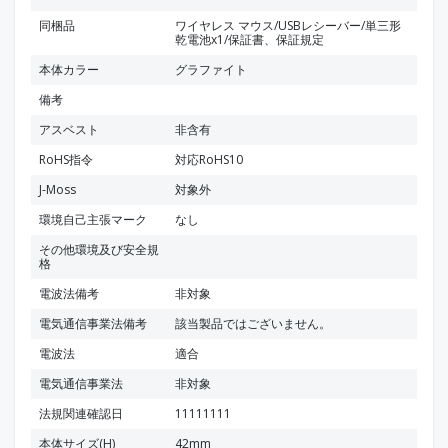
同梱品
ワイヤレス マウス/USBレシーバー/単三形
乾電池x1/保証書、保証規定
本体カラー
グラファイト
備考
アスベスト
非含有
RoHS指令
対応RoHS10
J-Moss
対象外
環境自己主張マーク
なし
その他環境及び安全規
格
電波法備考
非対象
電気通信事業法備考
該当製品ではございません。
電波法
適合
電気通信事業法
非対象
法規関連確認日
11111111
本体サイズ(H)
42mm