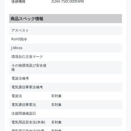
後継機種
ZLNV-7S0C0005WW
商品スペック情報
アスベスト
RoHS指令
J-Moss
環境自己主張マーク
その他環境及び安全規
格
電波法備考
電気通信事業法備考
電波法
非対象
電気通信事業法
非対象
法規関連確認日
電気用品安全法(本体)
非対象
電気用品安全法(付属
非対象