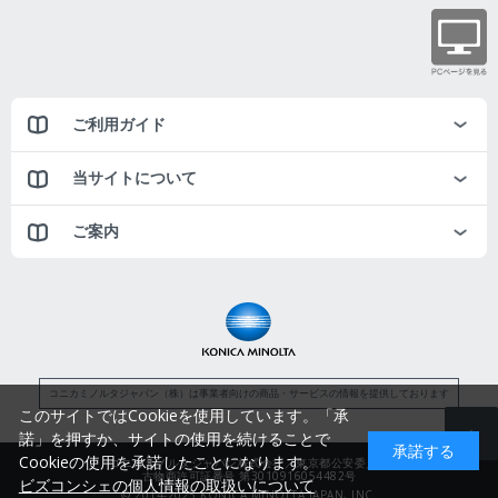
ご利用ガイド
当サイトについて
ご案内
コニカミノルタジャパン（株）は事業者向けの商品・サービスの情報を提供しております
このサイトではCookieを使用しています。「承
諾」を押すか、サイトの使用を続けることで
承諾する
Cookieの使用を承諾したことになります。
コニカミノルタジャパン株式会社／東京都公安委員会
古物商許可証番号 第3010916054482号
ビズコンシェの個人情報の取扱いについて
© 2014-2025 KONICA MINOLTA JAPAN, INC.