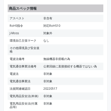
商品スペック情報
アスベスト
非含有
RoHS指令
対応RoHS10
J-Moss
対象外
環境自己主張マーク
なし
その他環境及び安全規
格
電波法備考
無線機器非搭載の為
電気通信事業法備考
公衆回線に直接接続する機器ではない為
電波法
非対象
電気通信事業法
非対象
法規関連確認日
20220517
電気用品安全法(本体)
非対象
電気用品安全法(付属
非対象
品等)