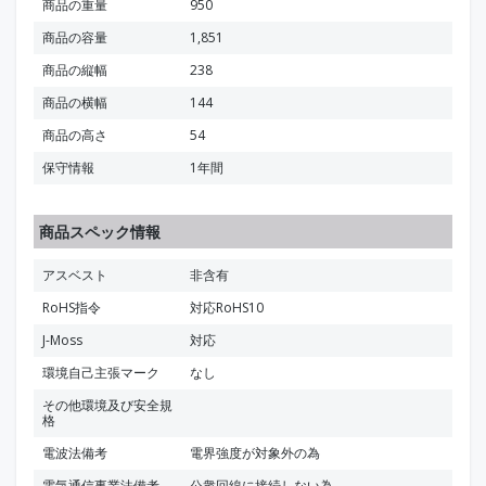
商品の重量
950
商品の容量
1,851
商品の縦幅
238
商品の横幅
144
商品の高さ
54
保守情報
1年間
商品スペック情報
アスベスト
非含有
RoHS指令
対応RoHS10
J-Moss
対応
環境自己主張マーク
なし
その他環境及び安全規
格
電波法備考
電界強度が対象外の為
電気通信事業法備考
公衆回線に接続しない為