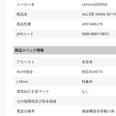
メーカー名
Lenovo(旧IBM)
商品名
4x2.5型 NVMe BP
商品型番
4X97A86276
JANコード
0889488674893
商品スペック情報
アスベスト
非含有
RoHS指令
対応RoHS10
J-Moss
対象外
環境自己主張マーク
なし
その他環境及び安全規格
電波法備考
無線機器非搭載の為