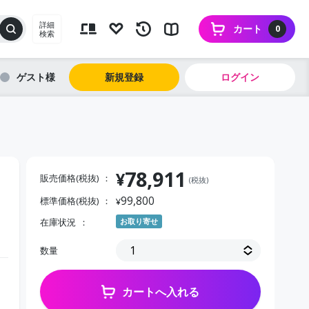
詳細
カート
0
検索
ゲスト
新規登録
ログイン
78,911
¥
販売価格(税抜)
(税抜)
99,800
標準価格(税抜)
¥
在庫状況
お取り寄せ
数量
カートへ入れる