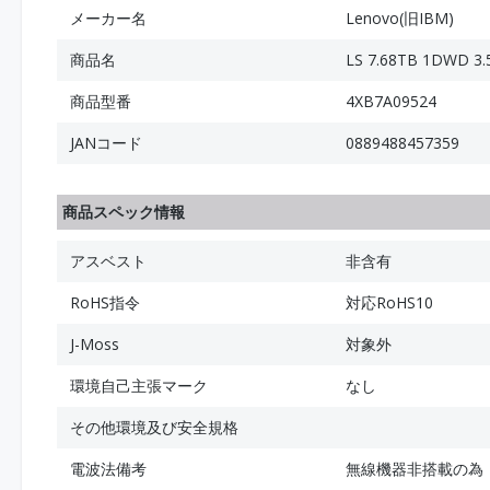
メーカー名
Lenovo(旧IBM)
商品名
LS 7.68TB 1DWD 3
商品型番
4XB7A09524
JANコード
0889488457359
商品スペック情報
アスベスト
非含有
RoHS指令
対応RoHS10
J-Moss
対象外
環境自己主張マーク
なし
その他環境及び安全規格
電波法備考
無線機器非搭載の為