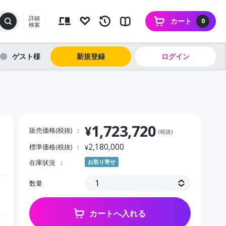
詳細
カート
0
検索
ゲスト
新規登録
ログイン
1,723,720
¥
販売価格(税抜)
(税抜)
2,180,000
標準価格(税抜)
¥
在庫状況
お取り寄せ
数量
カートへ入れる