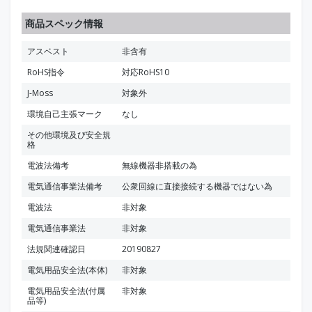
商品スペック情報
アスベスト
非含有
RoHS指令
対応RoHS10
J-Moss
対象外
環境自己主張マーク
なし
その他環境及び安全規
格
電波法備考
無線機器非搭載の為
電気通信事業法備考
公衆回線に直接接続する機器ではない為
電波法
非対象
電気通信事業法
非対象
法規関連確認日
20190827
電気用品安全法(本体)
非対象
電気用品安全法(付属
非対象
品等)