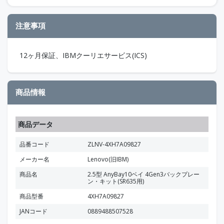
注意事項
12ヶ月保証、IBMクーリエサービス(ICS)
商品情報
商品データ
品番コード
ZLNV-4XH7A09827
メーカー名
Lenovo(旧IBM)
商品名
2.5型 AnyBay10ベイ 4Gen3バックプレー
ン・キット(SR635用)
商品型番
4XH7A09827
JANコード
0889488507528