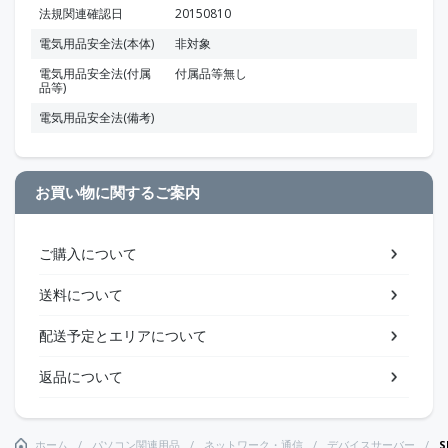
法規関連確認日
20150810
電気用品安全法(本体)
非対象
電気用品安全法(付属
付属品等無し
品等)
電気用品安全法(備考)
お買い物に関するご案内
ご購入について
送料について
配送予定とエリアについて
返品について
ホーム
パソコン関連用品
ネットワーク・通信
デバイスサーバー
S