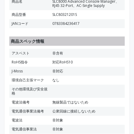
商品名
SLC8000 Advanced Console Manager、
RJ45 32-Port、AC-Single Supply
商品型番
SLC80321201S
JANコード
0783384236417
商品スペック情報
アスベスト
非含有
RoHS指令
対応RoHS10
J-Moss
非対応
環境自己主張マーク
なし
その他環境及び安全規
格
電波法備考
無線製品ではないため
電気通信事業法備考
公衆回線に接続しないため
電波法
非対象
電気通信事業法
非対象