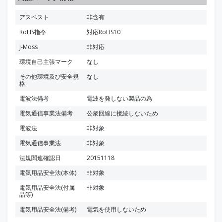
アスベスト
非含有
RoHS指令
対応RoHS10
J-Moss
非対応
環境自己主張マーク
なし
その他環境及び安全規
なし
格
電波法備考
電波を発しない製品の為
電気通信事業法備考
公衆回線に接続しないため
電波法
非対象
電気通信事業法
非対象
法規関連確認日
20151118
電気用品安全法(本体)
非対象
電気用品安全法(付属
非対象
品等)
電気用品安全法(備考)
電気を使用しないため