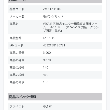
品番コード
ZM6-LA11BK
メーカー名
モダンソリッド
商品名
VESA対応 液晶モニター用垂直多関節アー
ム LA-11BK （VES75/100対応）クラン
プ固定（黒色）
商品型番
LA-11BK
JANコード
4582158130731
商品の重量
3,900
商品の容量
9,870
商品の縦幅
140
商品の横幅
470
商品の高さ
150
商品スペック情報
アスベスト
非含有