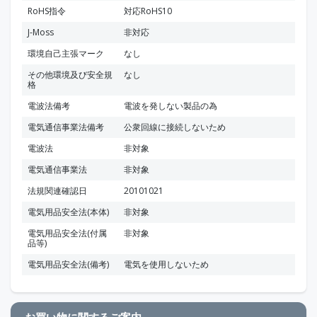
RoHS指令
対応RoHS10
J-Moss
非対応
環境自己主張マーク
なし
その他環境及び安全規
なし
格
電波法備考
電波を発しない製品の為
電気通信事業法備考
公衆回線に接続しないため
電波法
非対象
電気通信事業法
非対象
法規関連確認日
20101021
電気用品安全法(本体)
非対象
電気用品安全法(付属
非対象
品等)
電気用品安全法(備考)
電気を使用しないため
お買い物に関するご案内