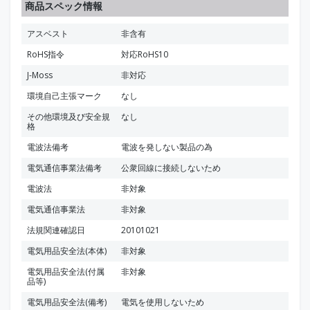
商品スペック情報
アスベスト
非含有
RoHS指令
対応RoHS10
J-Moss
非対応
環境自己主張マーク
なし
その他環境及び安全規
なし
格
電波法備考
電波を発しない製品の為
電気通信事業法備考
公衆回線に接続しないため
電波法
非対象
電気通信事業法
非対象
法規関連確認日
20101021
電気用品安全法(本体)
非対象
電気用品安全法(付属
非対象
品等)
電気用品安全法(備考)
電気を使用しないため