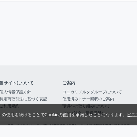
当サイトについて
ご案内
個人情報保護方針
コニカミノルタグループについて
特定商取引法に基づく表記
使用済みトナー回収のご案内
ご利用規約
環境への取り組みについて
CSR（社会・環境活動）
トの使用を続けることでCookieの使用を承諾したことになります。
ビズ
コニカミノルタジャパン（株）は事業者向けの商品・サービスの情報を提供しております