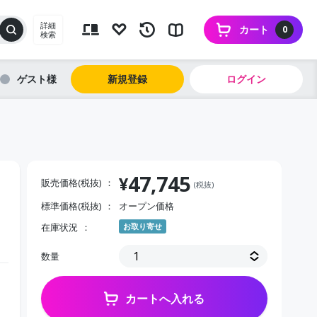
詳細
カート
0
検索
ゲスト
新規登録
ログイン
47,745
¥
販売価格(税抜)
(税抜)
標準価格(税抜)
オープン価格
在庫状況
お取り寄せ
数量
カートへ入れる