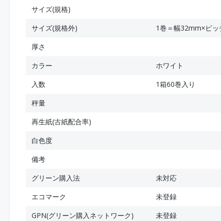
サイズ(規格)
サイズ(規格外)
1巻＝幅32mm×ピッチ
厚さ
カラー
ホワイト
入数
1箱60巻入り
秤量
再生紙(古紙配合率)
白色度
備考
グリーン購入法
未対応
エコマーク
未登録
GPN(グリーン購入ネットワーク)
未登録