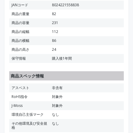
JANコード
8024221558838
商品の重量
82
商品の容量
231
商品の縦幅
112
商品の横幅
86
商品の高さ
24
保守情報
購入後1年間
商品スペック情報
アスベスト
非含有
RoHS指令
対象外
J-Moss
対象外
環境自己主張マーク
なし
その他環境及び安全規
なし
格